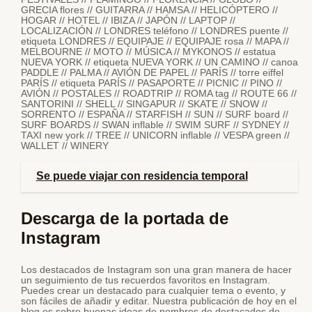
GRECIA flores // GUITARRA // HAMSA // HELICÓPTERO //
HOGAR // HOTEL // IBIZA // JAPÓN // LAPTOP //
LOCALIZACIÓN // LONDRES teléfono // LONDRES puente //
etiqueta LONDRES // EQUIPAJE // EQUIPAJE rosa // MAPA //
MELBOURNE // MOTO // MÚSICA // MYKONOS // estatua
NUEVA YORK // etiqueta NUEVA YORK // UN CAMINO // canoa
PADDLE // PALMA // AVIÓN DE PAPEL // PARÍS // torre eiffel
PARÍS // etiqueta PARÍS // PASAPORTE // PICNIC // PINO //
AVIÓN // POSTALES // ROADTRIP // ROMA tag // ROUTE 66 //
SANTORINI // SHELL // SINGAPUR // SKATE // SNOW //
SORRENTO // ESPAÑA // STARFISH // SUN // SURF board //
SURF BOARDS // SWAN inflable // SWIM SURF // SYDNEY //
TAXI new york // TREE // UNICORN inflable // VESPA green //
WALLET // WINERY
Se puede viajar con residencia temporal
Descarga de la portada de
Instagram
Los destacados de Instagram son una gran manera de hacer
un seguimiento de tus recuerdos favoritos en Instagram.
Puedes crear un destacado para cualquier tema o evento, y
son fáciles de añadir y editar. Nuestra publicación de hoy en el
blog es sobre buenas ideas de nombres de destacados de