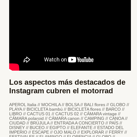
Los aspectos más destacados de
Instagram cubren el motorrad
APEROL Italia // MOCHILA // BOLSA // BALI flores // GLOBO //
PLAYA // BICICLETA bambú // BICICLETA flores // BARCO //
LIBRO // CACTUS 01 // CACTUS 02 // CÁMARA vintage //
CÁMARA polaroid // CÁMARA canon // CAMPING // CANOA //
CIUDAD // BRÚJULA // ENTRADA A CONCIERTO // PAÍS //
DISNEY // BUCEO // EGIPTO // ELEFANTE // ESTADO DEL
IMPERIO // ESCAPE // OJO MALO // EXPLORAR // FERRY //
FESTIVALES // FLAMINGO // FLORENCIA // GLOBO //