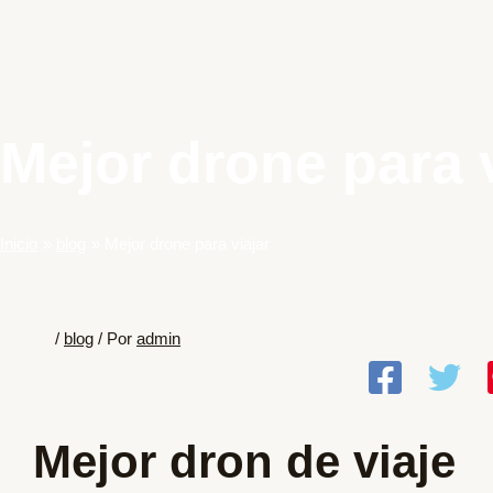
Mejor drone para v
Inicio
blog
Mejor drone para viajar
/
blog
/ Por
admin
Mejor dron de viaje