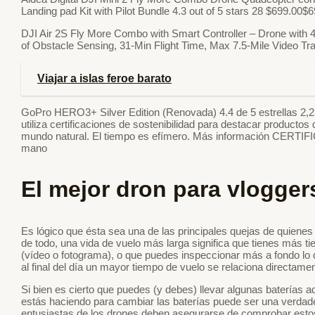
Landing pad Kit with Pilot Bundle 4.3 out of 5 stars 28 $699.0
DJI Air 2S Fly More Combo with Smart Controller – Drone with
of Obstacle Sensing, 31-Min Flight Time, Max 7.5-Mile Video Tra
Viajar a islas feroe barato
GoPro HERO3+ Silver Edition (Renovada) 4.4 de 5 estrellas 2,2
utiliza certificaciones de sostenibilidad para destacar product
mundo natural. El tiempo es efímero. Más información CERT
mano
El mejor dron para vlogger
Es lógico que ésta sea una de las principales quejas de quien
de todo, una vida de vuelo más larga significa que tienes más 
(vídeo o fotograma), o que puedes inspeccionar más a fondo lo
al final del día un mayor tiempo de vuelo se relaciona directame
Si bien es cierto que puedes (y debes) llevar algunas baterías ad
estás haciendo para cambiar las baterías puede ser una verdader
entusiastas de los drones deben asegurarse de comprobar estos