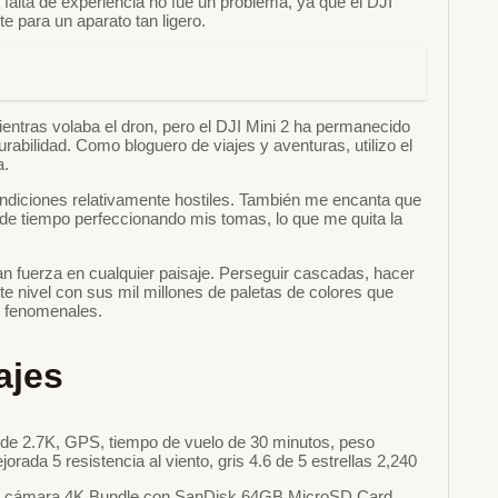
 falta de experiencia no fue un problema, ya que el DJI
e para un aparato tan ligero.
ientras volaba el dron, pero el DJI Mini 2 ha permanecido
abilidad. Como bloguero de viajes y aventuras, utilizo el
a.
ondiciones relativamente hostiles. También me encanta que
 de tiempo perfeccionando mis tomas, lo que me quita la
n fuerza en cualquier paisaje. Perseguir cascadas, hacer
te nivel con sus mil millones de paletas de colores que
n fenomenales.
ajes
de 2.7K, GPS, tiempo de vuelo de 30 minutos, peso
ada 5 resistencia al viento, gris 4.6 de 5 estrellas 2,240
on cámara 4K Bundle con SanDisk 64GB MicroSD Card,