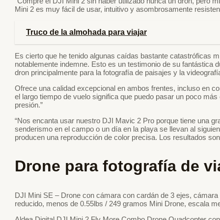
“Compré el DJI Mini 2 sin haber utilizado nunca un dron, pero mi
Mini 2 es muy fácil de usar, intuitivo y asombrosamente resistent
Truco de la almohada para viajar
Es cierto que he tenido algunas caídas bastante catastróficas m
notablemente indemne. Esto es un testimonio de su fantástica dur
dron principalmente para la fotografía de paisajes y la videografí
Ofrece una calidad excepcional en ambos frentes, incluso en c
el largo tiempo de vuelo significa que puedo pasar un poco más
presión.”
“Nos encanta usar nuestro DJI Mavic 2 Pro porque tiene una gra
senderismo en el campo o un día en la playa se llevan al siguien
producen una reproducción de color precisa. Los resultados so
Drone para fotografía de vi
DJI Mini SE – Drone con cámara con cardán de 3 ejes, cámara 
reducido, menos de 0.55lbs / 249 gramos Mini Drone, escala mejor
Aldea Digital DJI Mini 2 Fly More Combo Drone Quadcopter c