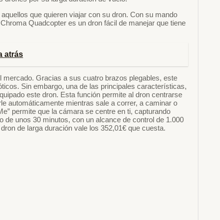
aquellos que quieren viajar con su dron. Con su mando
e Chroma Quadcopter es un dron fácil de manejar que tiene
 atrás
l mercado. Gracias a sus cuatro brazos plegables, este
óticos. Sin embargo, una de las principales características,
quipado este dron. Esta función permite al dron centrarse
uirle automáticamente mientras sale a correr, a caminar o
 Me” permite que la cámara se centre en ti, capturando
lo de unos 30 minutos, con un alcance de control de 1.000
dron de larga duración vale los 352,01€ que cuesta.