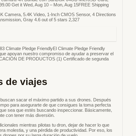
0$699.00 Get it Wed, Aug 10 – Mon, Aug 15FREE Shipping
 4K Camera, 5.4K Video, 1-Inch CMOS Sensor, 4 Directions
nsmission, Gray 4.6 out of 5 stars 2,327
83 Climate Pledge FriendlyEl Climate Pledge Friendly
os que apoyan nuestro compromiso de ayudar a preservar el
IFICACIÓN DE PRODUCTOS (1) Certificado de segunda
s de viajes
es buscan sacar el máximo partido a sus drones. Después
tiempo para asegurarte de que consigues la toma perfecta
 que sea que estés buscando inspeccionar. Básicamente,
nte con tener más diversión.
icionales mientras pilotas tu dron, dejar de hacer lo que
a molestia, y una pérdida de productividad. Por eso, los
 drones por su larga duración de vuelo.