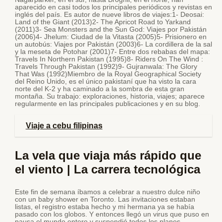
aparecido en casi todos los principales periódicos y revistas en
inglés del país. Es autor de nueve libros de viajes:1- Deosai:
Land of the Giant (2013)2- The Apricot Road to Yarkand
(2011)3- Sea Monsters and the Sun God: Viajes por Pakistán
(2006)4- Jhelum: Ciudad de la Vitasta (2005)5- Prisionero en
un autobús: Viajes por Pakistán (2003)6- La cordillera de la sal
y la meseta de Potohar (2001)7- Entre dos rebabas del mapa:
Travels In Northern Pakistan (1995)8- Riders On The Wind :
Travels Through Pakistan (1992)9- Gujranwala: The Glory
That Was (1992)Miembro de la Royal Geographical Society
del Reino Unido, es el único pakistaní que ha visto la cara
norte del K-2 y ha caminado a la sombra de esta gran
montaña. Su trabajo: exploraciones, historia, viajes; aparece
regularmente en las principales publicaciones y en su blog.
Viaje a cebu filipinas
La vela que viaja más rápido que
el viento | La carrera tecnológica
Este fin de semana íbamos a celebrar a nuestro dulce niño
con un baby shower en Toronto. Las invitaciones estaban
listas, el registro estaba hecho y mi hermana ya se había
pasado con los globos. Y entonces llegó un virus que puso en
pausa el mundo entero y suspendió todos los planes.