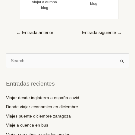
viajar a europa
blog
blog
Navegación
←
Entrada anterior
Entrada siguiente
→
de
entradas
B
u
s
c
Entradas recientes
a
r
Viajar desde inglaterra a españa covid
p
Donde viajar economico en diciembre
o
Viajes puente diciembre zaragoza
r
Viaje a cuenca en bus
:
Viajar con niños a estados unidos