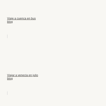
Viaje a cuenca en bus
blog
Viajar a venecia en julio
blog