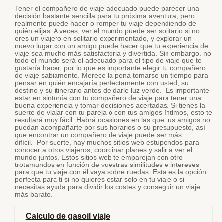
Tener el compañero de viaje adecuado puede parecer una
decisión bastante sencilla para tu próxima aventura, pero
realmente puede hacer o romper tu viaje dependiendo de
quién elijas. A veces, ver el mundo puede ser solitario si no
eres un viajero en solitario experimentado, y explorar un
nuevo lugar con un amigo puede hacer que tu experiencia de
viaje sea mucho más satisfactoria y divertida. Sin embargo, no
todo el mundo será el adecuado para el tipo de viaje que te
gustaría hacer, por lo que es importante elegir tu compañero
de viaje sabiamente. Merece la pena tomarse un tiempo para
pensar en quién encajaría perfectamente con usted, su
destino y su itinerario antes de darle luz verde. Es importante
estar en sintonía con tu compañero de viaje para tener una
buena experiencia y tomar decisiones acertadas. Si tienes la
suerte de viajar con tu pareja o con tus amigos íntimos, esto te
resultará muy fácil. Habrá ocasiones en las que tus amigos no
puedan acompañarte por sus horarios o su presupuesto, así
que encontrar un compañero de viaje puede ser más
difícil. Por suerte, hay muchos sitios web estupendos para
conocer a otros viajeros, coordinar planes y salir a ver el
mundo juntos. Estos sitios web te emparejan con otro
trotamundos en función de vuestras similitudes e intereses
para que tu viaje con él vaya sobre ruedas. Esta es la opción
perfecta para ti si no quieres estar solo en tu viaje o si
necesitas ayuda para dividir los costes y conseguir un viaje
más barato.
Calculo de gasoil viaje