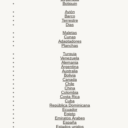
Botiquin
Avión
Barco
Terrestre
Dias
Maletas
Cunas
Adaptadores
Planchas
Turquia
Venezuela
Alemania
Argentina
Australia
Bolivia
Canada
Chile
China
Colombia
Costa Rica
Cuba
República Dominicana
Ecuador
Egipto
Emiratos Árabes
España
Estados unidos