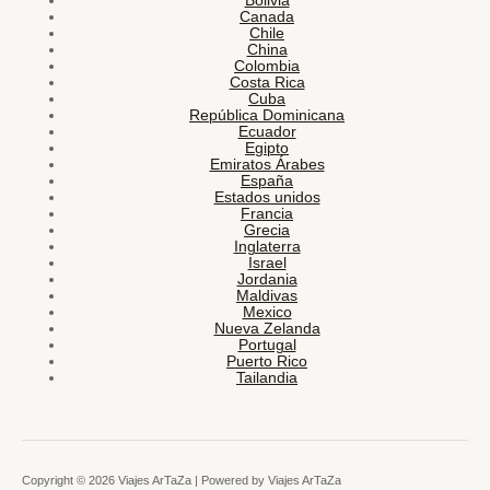
Bolivia
Canada
Chile
China
Colombia
Costa Rica
Cuba
República Dominicana
Ecuador
Egipto
Emiratos Árabes
España
Estados unidos
Francia
Grecia
Inglaterra
Israel
Jordania
Maldivas
Mexico
Nueva Zelanda
Portugal
Puerto Rico
Tailandia
Copyright © 2026 Viajes ArTaZa | Powered by Viajes ArTaZa