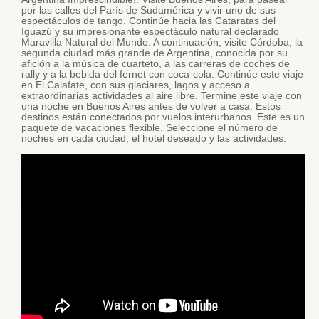
por las calles del París de Sudamérica y vivir uno de sus
espectáculos de tango. Continúe hacia las Cataratas del
Iguazú y su impresionante espectáculo natural declarado
Maravilla Natural del Mundo. A continuación, visite Córdoba, la
segunda ciudad más grande de Argentina, conocida por su
afición a la música de cuarteto, a las carreras de coches de
rally y a la bebida del fernet con coca-cola. Continúe este viaje
en El Calafate, con sus glaciares, lagos y acceso a
extraordinarias actividades al aire libre. Termine este viaje con
una noche en Buenos Aires antes de volver a casa. Estos
destinos están conectados por vuelos interurbanos. Este es un
paquete de vacaciones flexible. Seleccione el número de
noches en cada ciudad, el hotel deseado y las actividades.
Viajar a argentina con perro