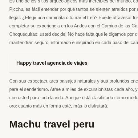
Es uno de los sitios arqueológicos más increíbles del mundo, c
Picchu, es fácil entender por qué tantos se sienten atraídos por 
llegar. ¿Elegir una caminata o tomar el tren? Puede atravesar l
completar su experiencia en los Andes con el Camino de las Can
Choquequirao: usted decide. No hace falta que le digamos por qu
mantendrán seguro, informado e inspirado en cada paso del ca
Happy travel agencia de viajes
Con sus espectaculares paisajes naturales y sus profundos encue
para el senderismo. Atrae a miles de excursionistas cada año, 
con usted para toda la vida. Aunque está clasificado como mod
oro: cuanto más en forma esté, más lo disfrutará.
Machu travel peru