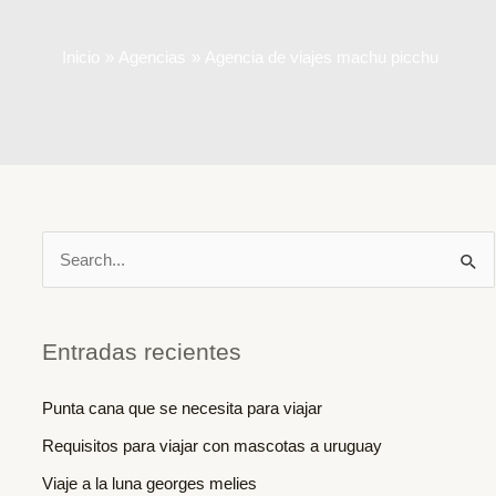
Inicio
Agencias
Agencia de viajes machu picchu
B
u
s
c
Entradas recientes
a
Punta cana que se necesita para viajar
r
Requisitos para viajar con mascotas a uruguay
p
o
Viaje a la luna georges melies