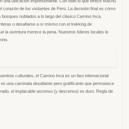
on una ubicación impresionante. Con todo lo que ofrece Machu
el corazón de los visitantes de Perú. La decisión final es cómo
os bosques nublados a lo largo del clásico Camino Inca,
teras o desafiarse a sí mismo con el trekking de
é la aventura merece la pena. Nuestros líderes locales le
mino.
ntros culturales, el Camino Inca es un faro internacional
y es una caminata desafiante pero gratificante que permanece
erado, el implacable ascenso (y descenso) es duro. Regla de