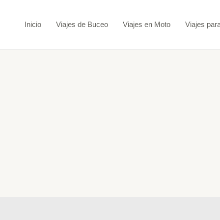
Ir
al
Inicio
Viajes de Buceo
Viajes en Moto
Viajes par
contenido