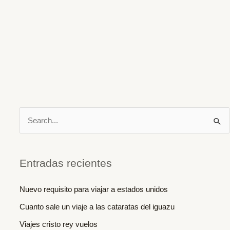
B
u
s
c
Entradas recientes
a
Nuevo requisito para viajar a estados unidos
r
Cuanto sale un viaje a las cataratas del iguazu
p
o
Viajes cristo rey vuelos