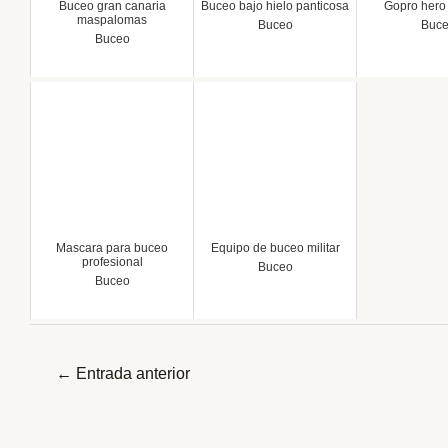
Buceo gran canaria
Buceo bajo hielo panticosa
Gopro hero
maspalomas
Buceo
Buc
Buceo
Mascara para buceo
Equipo de buceo militar
profesional
Buceo
Buceo
Navegación
←
Entrada anterior
de
entradas