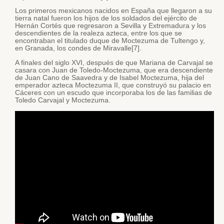
Los primeros mexicanos nacidos en España que llegaron a su
tierra natal fueron los hijos de los soldados del ejército de
Hernán Cortés que regresaron a Sevilla y Extremadura y los
descendientes de la realeza azteca, entre los que se
encontraban el titulado duque de Moctezuma de Tultengo y,
en Granada, los condes de Miravalle[7].
A finales del siglo XVI, después de que Mariana de Carvajal se
casara con Juan de Toledo-Moctezuma, que era descendiente
de Juan Cano de Saavedra y de Isabel Moctezuma, hija del
emperador azteca Moctezuma II, que construyó su palacio en
Cáceres con un escudo que incorporaba los de las familias de
Toledo Carvajal y Moctezuma.