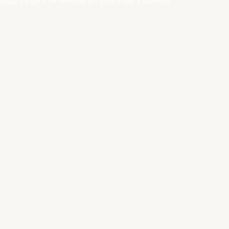
Inicio
PCR
Se necesita pcr para viajar a valencia