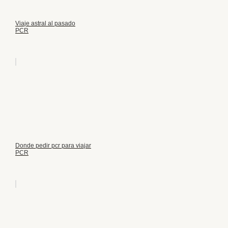
Viaje astral al pasado
PCR
Donde pedir pcr para viajar
PCR