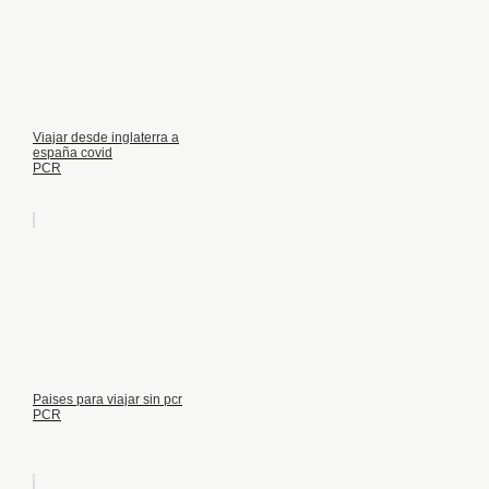
Viajar desde inglaterra a
españa covid
PCR
Paises para viajar sin pcr
PCR