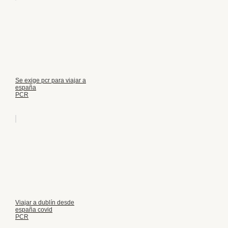
Se exige pcr para viajar a
españa
PCR
Viajar a dublín desde
españa covid
PCR