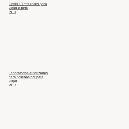
Covid 19 requisitos para
viajar a peru
PCR
Laboratorios autorizados
para pruebas pcr para
viajar
PCR