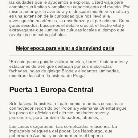
las ciudades que le ayudamos a explorar. Usted viaja para
cambiar sus límites y ampliar su conocimiento del mundo. Ese
mismo amor por la aventura y el descubrimiento nos motiva y
es una extensión de la curiosidad que nos llevó a la
investigación académica, la enseñanza y el periodismo. Como
guías sesudos, buscamos el detalle crucial, el hecho vital y
extravagante que ilumina las culturas locales al tiempo que
revela los contextos globales.
Mejor epoca para viajar a disneyland paris
“En este paseo guiado visitará hoteles, bares, restaurantes y
estaciones de tren que destacan por sus elaboradas
fachadas, hojas de ginkgo Biloba y elegantes luminarias,
mientras descubre la historia de Praga”.
Puerta 1 Europa Central
Si le fascina la historia, el patrimonio, o ambas cosas, este
conmovedor recorrido por Polonia y Alemania Oriental sigue
los pasos de oficiales del ejército, soldados rasos y
prisioneros, pero también de padres, abuelos,…
Las casas exageradas. Las complicadas relaciones. La
implacable búsqueda del poder. Los Habsburgo, que
gobernaron Austria -y posteriormente el Imperio