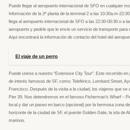
Puede llegar al aeropuerto internacional de SFO en cualquier mo
Información de la 2ª planta de la terminal 2 a las 10:30a.m-22:30p
llega al aeropuerto internacional de SFO a las 22:30-00:30 o a l
aeropuerto y pedirle que le envíe un servicio de transporte para r
Aquí encontrará la información de contacto del hotel del aeropu
El viaje de un perro
Puede unirse a nuestro “Extensive City Tour”. Este recorrido en p
de interés famosos de SF, como: Teleférico, Lombard Street, A
Francisco. Después de la visita a la ciudad, los viajeros que s
Pier 39. Nos detendremos en el famoso Fisherman’s Wharf – Pier
local y dar un paseo en barco (opcional) por la hermosa zona de 
horizonte de la ciudad de SF, el puente Golden Gate, la isla de A
marinos.