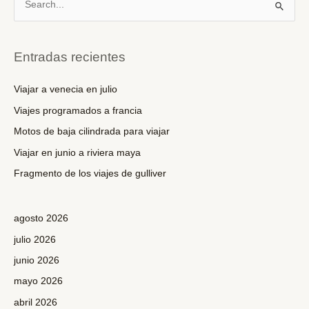
u
s
c
Entradas recientes
a
r
Viajar a venecia en julio
p
Viajes programados a francia
o
Motos de baja cilindrada para viajar
r
Viajar en junio a riviera maya
:
Fragmento de los viajes de gulliver
agosto 2026
julio 2026
junio 2026
mayo 2026
abril 2026