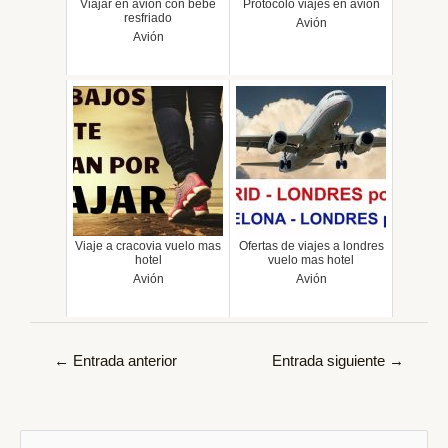
Viajar en avion con bebe
Protocolo viajes en avion
resfriado
Avión
Avión
Viaje a cracovia vuelo mas
Ofertas de viajes a londres
hotel
vuelo mas hotel
Avión
Avión
Navegación
←
Entrada anterior
Entrada siguiente
→
de
entradas
B